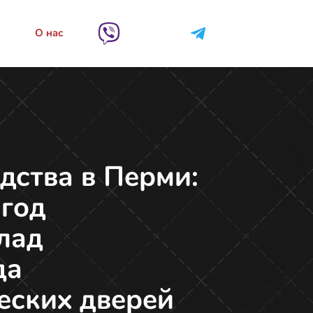
О нас
дства в Перми:
 год
лад
да
еских дверей