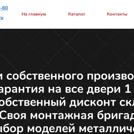
3-80
На главную
Каталог
Контакты
ru
 собственного произво
Гарантия на все двери 1
Собственный дисконт ск
 Своя монтажная брига
ыбор моделей металлич