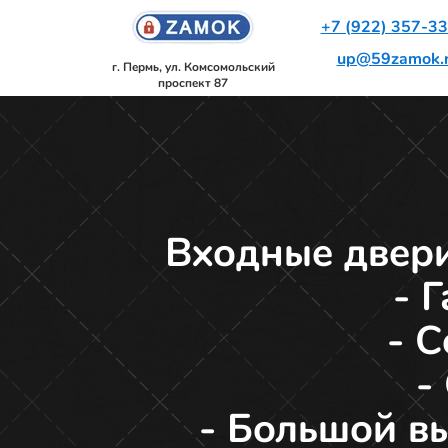
+7 (922) 357-3
up@59zamok.
г. Пермь, ул. Комсомольский
проспект 87
Входные двери
- 
- 
-
- Большой в