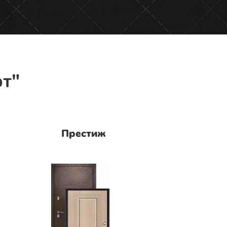
рт"
Престиж